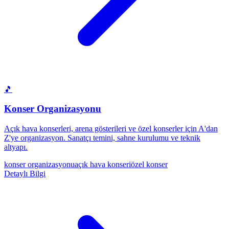
🎵
Konser Organizasyonu
Açık hava konserleri, arena gösterileri ve özel konserler için A'dan
Z'ye organizasyon. Sanatçı temini, sahne kurulumu ve teknik
altyapı.
konser organizasyonu
açık hava konseri
özel konser
Detaylı Bilgi