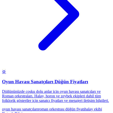
🥁
Oyun Havası Sanatçıları Düğün Fiyatları
Düğününüzde coşku dolu anlar için oyun havası sanatçıları ve
Roman orkestraları. Halay, horon ve zeybek ekipleri dahil tüm
folklorik gösteriler için sanatçı fiyatları ve menajeri iletişim bilgileri.
oyun havası sanatçıları
roman orkestrası düğün fiyatı
halay ekibi