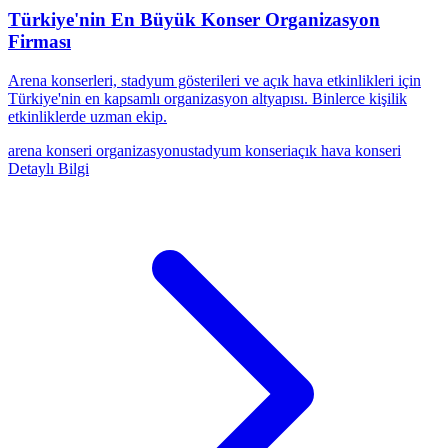
Türkiye'nin En Büyük Konser Organizasyon
Firması
Arena konserleri, stadyum gösterileri ve açık hava etkinlikleri için
Türkiye'nin en kapsamlı organizasyon altyapısı. Binlerce kişilik
etkinliklerde uzman ekip.
arena konseri organizasyonu
stadyum konseri
açık hava konseri
Detaylı Bilgi