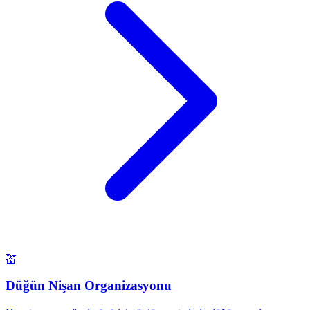
💒
Düğün Nişan Organizasyonu