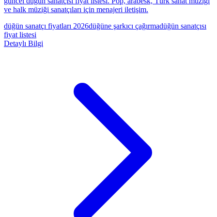
güncel düğün sanatçısı fiyat listesi. Pop, arabesk, Türk sanat müziği
ve halk müziği sanatçıları için menajeri iletişim.
düğün sanatçı fiyatları 2026
düğüne şarkıcı çağırma
düğün sanatçısı
fiyat listesi
Detaylı Bilgi