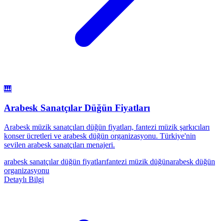
🎹
Arabesk Sanatçılar Düğün Fiyatları
Arabesk müzik sanatçıları düğün fiyatları, fantezi müzik şarkıcıları
konser ücretleri ve arabesk düğün organizasyonu. Türkiye'nin
sevilen arabesk sanatçıları menajeri.
arabesk sanatçılar düğün fiyatları
fantezi müzik düğün
arabesk düğün
organizasyonu
Detaylı Bilgi