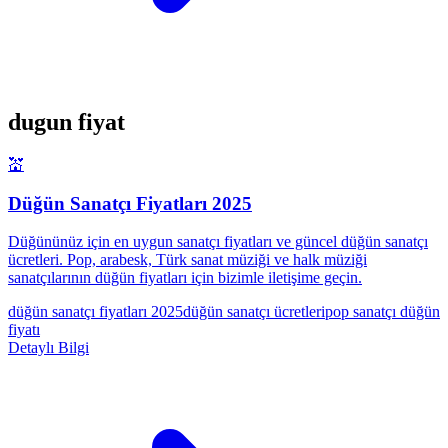
dugun fiyat
💒
Düğün Sanatçı Fiyatları 2025
Düğününüz için en uygun sanatçı fiyatları ve güncel düğün sanatçı
ücretleri. Pop, arabesk, Türk sanat müziği ve halk müziği
sanatçılarının düğün fiyatları için bizimle iletişime geçin.
düğün sanatçı fiyatları 2025
düğün sanatçı ücretleri
pop sanatçı düğün
fiyatı
Detaylı Bilgi