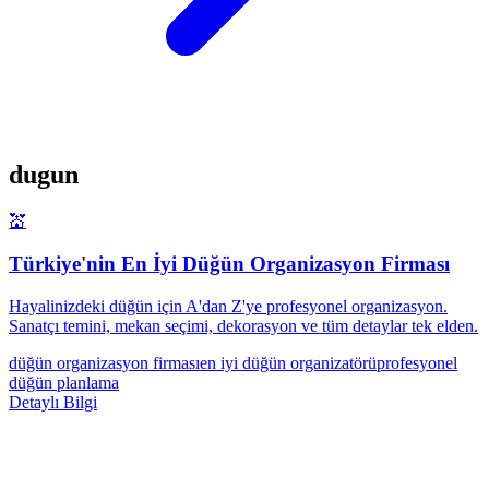
dugun
💒
Türkiye'nin En İyi Düğün Organizasyon Firması
Hayalinizdeki düğün için A'dan Z'ye profesyonel organizasyon.
Sanatçı temini, mekan seçimi, dekorasyon ve tüm detaylar tek elden.
düğün organizasyon firması
en iyi düğün organizatörü
profesyonel
düğün planlama
Detaylı Bilgi