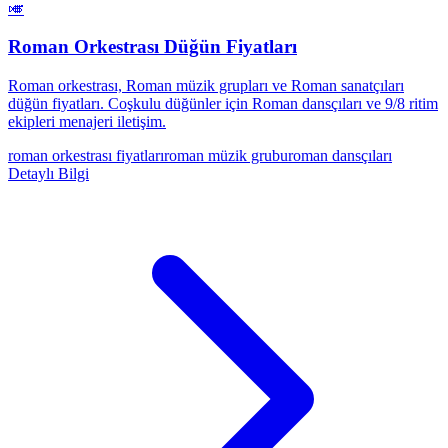
🎺
Roman Orkestrası Düğün Fiyatları
Roman orkestrası, Roman müzik grupları ve Roman sanatçıları
düğün fiyatları. Coşkulu düğünler için Roman dansçıları ve 9/8 ritim
ekipleri menajeri iletişim.
roman orkestrası fiyatları
roman müzik grubu
roman dansçıları
Detaylı Bilgi