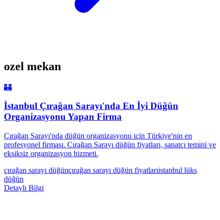
ozel mekan
🏰
İstanbul Çırağan Sarayı'nda En İyi Düğün
Organizasyonu Yapan Firma
Çırağan Sarayı'nda düğün organizasyonu için Türkiye'nin en
profesyonel firması. Çırağan Sarayı düğün fiyatları, sanatçı temini ve
eksiksiz organizasyon hizmeti.
çırağan sarayı düğün
çırağan sarayı düğün fiyatları
istanbul lüks
düğün
Detaylı Bilgi