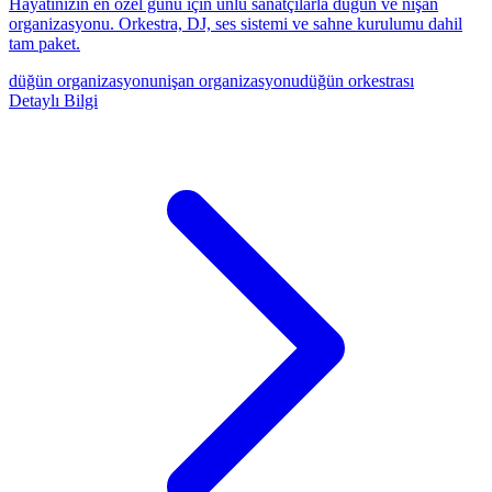
Hayatınızın en özel günü için ünlü sanatçılarla düğün ve nişan
organizasyonu. Orkestra, DJ, ses sistemi ve sahne kurulumu dahil
tam paket.
düğün organizasyonu
nişan organizasyonu
düğün orkestrası
Detaylı Bilgi