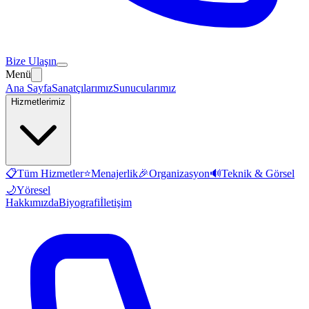
Bize Ulaşın
Menü
Ana Sayfa
Sanatçılarımız
Sunucularımız
Hizmetlerimiz
📋
Tüm Hizmetler
⭐
Menajerlik
🎉
Organizasyon
🔊
Teknik & Görsel
🌙
Yöresel
Hakkımızda
Biyografi
İletişim