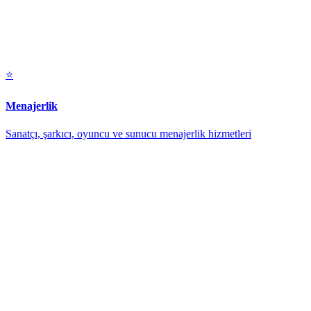
⭐
Menajerlik
Sanatçı, şarkıcı, oyuncu ve sunucu menajerlik hizmetleri