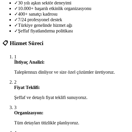
✓
30 yılı aşkın sektör deneyimi
✓
10.000+ başarılı etkinlik organizasyonu
✓
400+ sanatçı kadrosu
✓
7/24 profesyonel destek
✓
Türkiye genelinde hizmet ağı
✓
Şeffaf fiyatlandırma politikası
📋
Hizmet Süreci
1
İhtiyaç Analizi:
Taleplerınızı dinliyor ve size özel çözümler üretiyoruz.
2
Fiyat Teklifi:
Şeffaf ve detaylı fiyat teklifi sunuyoruz.
3
Organizasyon:
Tüm detayları titizlikle planlıyoruz.