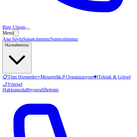
Bize Ulaşın
Menü
Ana Sayfa
Sanatçılarımız
Sunucularımız
Hizmetlerimiz
📋
Tüm Hizmetler
⭐
Menajerlik
🎉
Organizasyon
🔊
Teknik & Görsel
🌙
Yöresel
Hakkımızda
Biyografi
İletişim