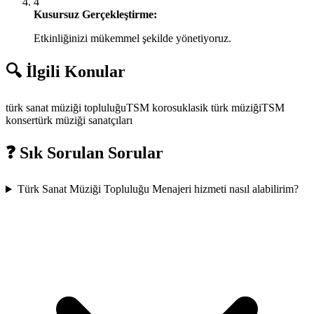
4
Kusursuz Gerçekleştirme:
Etkinliğinizi mükemmel şekilde yönetiyoruz.
🔍 İlgili Konular
türk sanat müziği topluluğu
TSM korosu
klasik türk müziği
TSM
konser
türk müziği sanatçıları
❓ Sık Sorulan Sorular
Türk Sanat Müziği Topluluğu Menajeri hizmeti nasıl alabilirim?