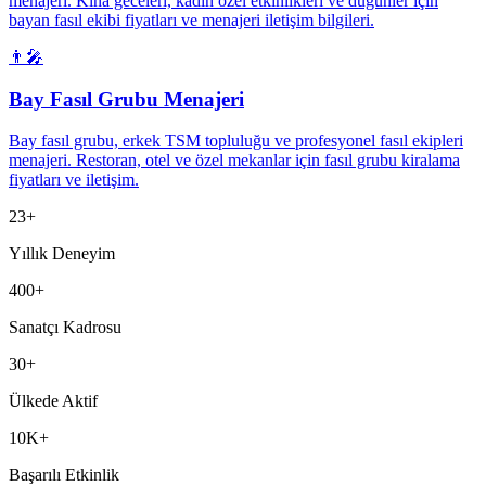
menajeri. Kına geceleri, kadın özel etkinlikleri ve düğünler için
bayan fasıl ekibi fiyatları ve menajeri iletişim bilgileri.
👨‍🎤
Bay Fasıl Grubu Menajeri
Bay fasıl grubu, erkek TSM topluluğu ve profesyonel fasıl ekipleri
menajeri. Restoran, otel ve özel mekanlar için fasıl grubu kiralama
fiyatları ve iletişim.
23+
Yıllık Deneyim
400+
Sanatçı Kadrosu
30+
Ülkede Aktif
10K+
Başarılı Etkinlik