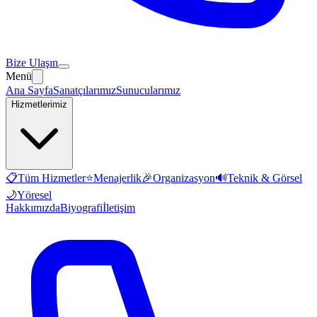
Bize Ulaşın
Menü
Ana Sayfa
Sanatçılarımız
Sunucularımız
Hizmetlerimiz
📋
Tüm Hizmetler
⭐
Menajerlik
🎉
Organizasyon
🔊
Teknik & Görsel
🌙
Yöresel
Hakkımızda
Biyografi
İletişim