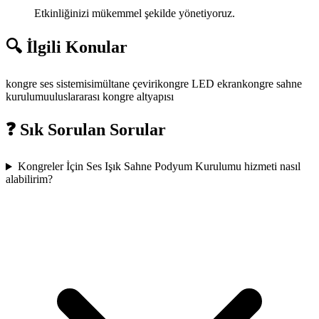
Etkinliğinizi mükemmel şekilde yönetiyoruz.
🔍 İlgili Konular
kongre ses sistemi
simültane çeviri
kongre LED ekran
kongre sahne
kurulumu
uluslararası kongre altyapısı
❓ Sık Sorulan Sorular
Kongreler İçin Ses Işık Sahne Podyum Kurulumu hizmeti nasıl
alabilirim?