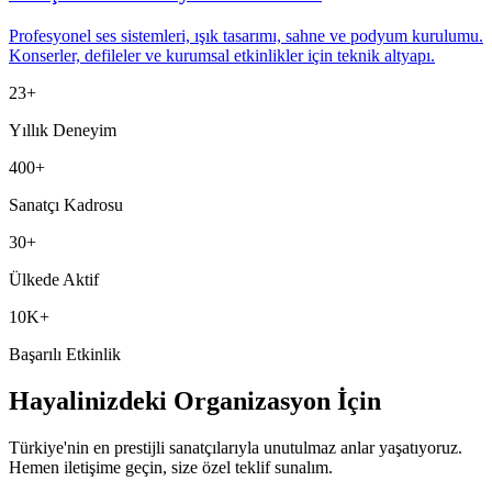
Profesyonel ses sistemleri, ışık tasarımı, sahne ve podyum kurulumu.
Konserler, defileler ve kurumsal etkinlikler için teknik altyapı.
23+
Yıllık Deneyim
400+
Sanatçı Kadrosu
30+
Ülkede Aktif
10K+
Başarılı Etkinlik
Hayalinizdeki Organizasyon İçin
Türkiye'nin en prestijli sanatçılarıyla unutulmaz anlar yaşatıyoruz.
Hemen iletişime geçin, size özel teklif sunalım.